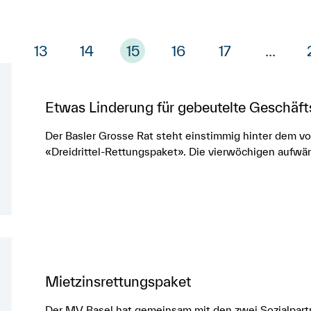
13
14
15
16
17
...
Etwas Linderung für gebeutelte Geschäft
Der Basler Grosse Rat steht einstimmig hinter dem 
«Dreidrittel-Rettungspaket». Die vierwöchigen aufw
Mietzinsrettungspaket
Der MV Basel hat gemeinsam mit den zwei Sozialpart