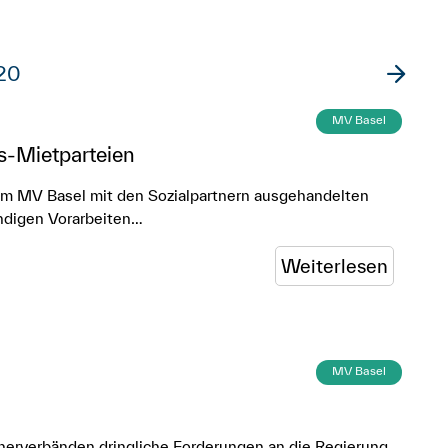
20
MV Basel
s-Mietparteien
vom MV Basel mit den Sozialpartnern ausgehandelten
ändigen Vorarbeiten…
Weiterlesen
MV Basel
nerverbänden dringliche Forderungen an die Regierung