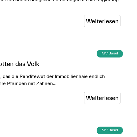
Weiterlesen
MV Basel
potten das Volk
 das die Renditewut der Immobilienhaie endlich
n ihre Pfründen mit Zähnen…
Weiterlesen
MV Basel