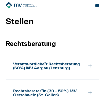
Mieterinnen- & Mieterverband
Über uns
Jobs
Sektion:
wählen
Stellen
Mietrecht
Hilfe von Fachleuten
Rechtsberatung
Politik & Positionen
Verantwortliche*r Rechtsberatung
Über uns
(60%) MV Aargau (Lenzburg)
Kontakt
Verantwortliche*r Rechtsberatung
Rechtsberater*in (30 – 50%) MV
Mitglied werden
(60%) Lenzburg
Ostschweiz (St. Gallen)
pdf, 104.5 kB
Newsletter