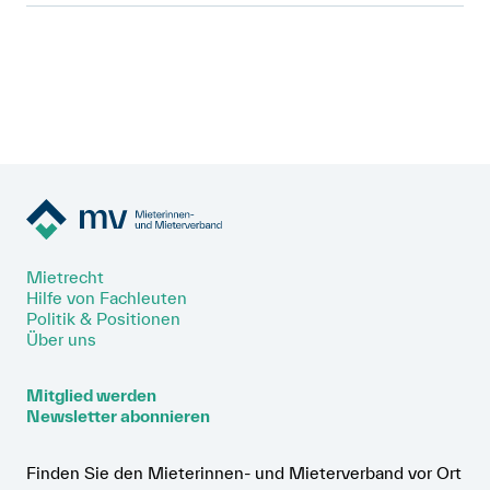
Anmelden
Rechtsberater*in (30 – 50%) St. Gallen
pdf, 26.8 kB
Shop
Suche
Mietrecht
Hilfe von Fachleuten
Politik & Positionen
Über uns
Mitglied werden
Newsletter abonnieren
Finden Sie den Mieterinnen- und Mieterverband vor Ort