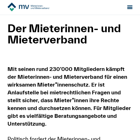
Mieterinnen- & Mieterverband
Über uns
Sektion:
wählen
Der Mieterinnen- und
Mieterverband
Mietrecht
Hilfe von Fachleuten
Mit seinen rund 230’000 Mitgliedern kämpft
Politik & Positionen
der Mieterinnen- und Mieterverband für einen
wirksamen Mieter*innenschutz. Er ist
Über uns
Anlaufstelle bei mietrechtlichen Fragen und
stellt sicher, dass Mieter*innen ihre Rechte
kennen und durchsetzen können. Für Mitglieder
Kontakt
gibt es vielfältige Beratungsangebote und
Mitglied werden
Unterstützung.
Newsletter
Politisch fordert der Mieterinnen- und