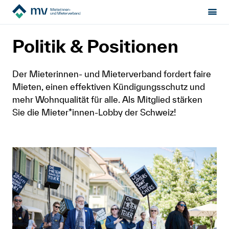
Mieterinnen- & Mieterverband
Politik & Positionen
Sektion:
wählen
Politik & Positionen
Mietrecht
Der Mieterinnen- und Mieterverband fordert faire
Mieten, einen effektiven Kündigungsschutz und
Hilfe von Fachleuten
mehr Wohnqualität für alle. Als Mitglied stärken
Sie die Mieter*innen-Lobby der Schweiz!
Politik & Positionen
Über uns
Kontakt
Mitglied werden
Newsletter