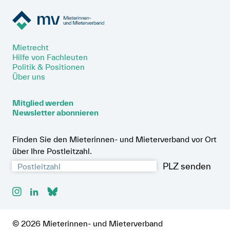
unterstützt alle diesbezüglichen
Materialien beeinträchtigen ein gesundes
kantonalen Initiativen und hat 2025
Leben sowohl in den Städten wie auf dem
eine
eidgenössische Volksinitiative
Land.
zur
Verankerung von Mietzinskontrollen in der
Mietrecht
Hilfe von Fachleuten
Verfassung lanciert.
Politik & Positionen
Über uns
Mitglied werden
Newsletter abonnieren
Finden Sie den Mieterinnen- und Mieterverband vor Ort
über Ihre Postleitzahl.
PLZ senden
© 2026 Mieterinnen- und Mieterverband