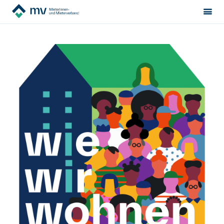
Mieterinnen- & Mieterverband
News
Sektion:
wählen
Wie wir wohnen
Mietrecht
Hilfe von Fachleuten
Politik & Positionen
Über uns
Kontakt
Mitglied werden
Newsletter