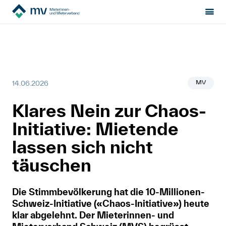
Mieterinnen- & Mieterverband
News
Sektion:
wählen
Klares Nein zur Chaos-Initiative: Mietende lassen sich nicht
täuschen
Mietrecht
MV
14.06.2026
Hilfe von Fachleuten
Klares Nein zur Chaos-
Politik & Positionen
Initiative: Mietende
Über uns
lassen sich nicht
täuschen
Kontakt
Die Stimmbevölkerung hat die 10-Millionen-
Mitglied werden
Schweiz-Initiative («Chaos-Initiative») heute
klar abgelehnt. Der Mieterinnen- und
Newsletter