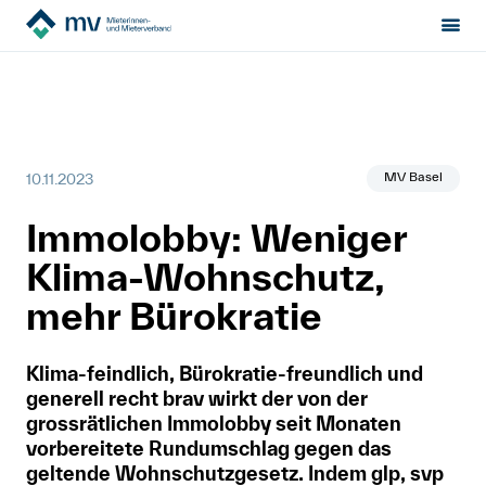
Mieterinnen- & Mieterverband
News
Sektion:
wählen
Immolobby: Weniger Klima-Wohnschutz, mehr Bürokratie
Mietrecht
MV Basel
10.11.2023
Hilfe von Fachleuten
Immolobby: Weniger
Politik & Positionen
Klima-Wohnschutz,
Über uns
mehr Bürokratie
Klima-feindlich, Bürokratie-freundlich und
Kontakt
generell recht brav wirkt der von der
grossrätlichen Immolobby seit Monaten
Mitglied werden
vorbereitete Rundumschlag gegen das
geltende Wohnschutzgesetz. Indem glp, svp
Newsletter