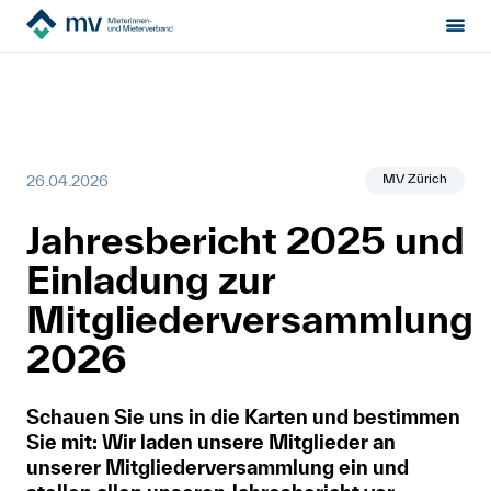
Mieterinnen- & Mieterverband
News
Sektion:
wählen
2026-04-27-ZH Einladung zur Mitgliederversammlung 2026
Mietrecht
MV Zürich
26.04.2026
Hilfe von Fachleuten
Jahresbericht 2025 und
Politik & Positionen
Einladung zur
Über uns
Mitgliederversammlung
2026
Kontakt
Schauen Sie uns in die Karten und bestimmen
Mitglied werden
Sie mit: Wir laden unsere Mitglieder an
unserer Mitgliederversammlung ein und
Newsletter