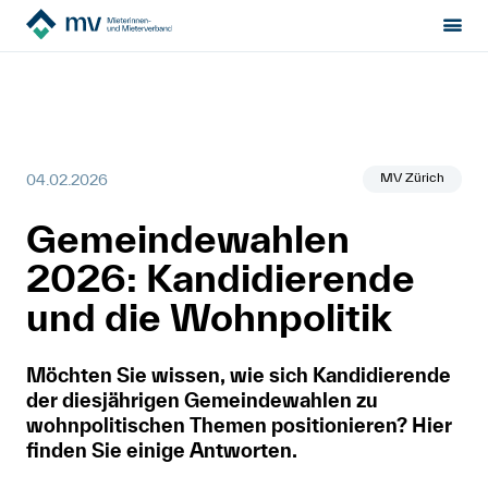
Mieterinnen- & Mieterverband
News
Sektion:
wählen
2026-01-20-ZH Empfehlungen für Gemeindewahlen 2026
Mietrecht
MV Zürich
04.02.2026
Hilfe von Fachleuten
Gemeindewahlen
Politik & Positionen
2026: Kandidierende
Über uns
und die Wohnpolitik
Möchten Sie wissen, wie sich Kandidierende
Kontakt
der diesjährigen Gemeindewahlen zu
wohnpolitischen Themen positionieren? Hier
Mitglied werden
finden Sie einige Antworten.
Newsletter