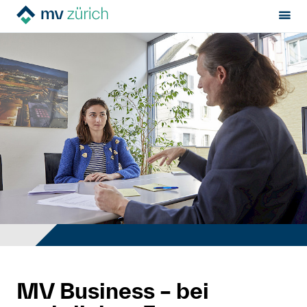
Sektion:
MV Zürich
Mietrecht
Hilfe von Fachleuten
Politik & Positionen
Über uns
Events
Kontakt
MV Business – bei
Mitglied werden