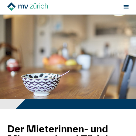
Sektion:
MV Zürich
Mietrecht
Hilfe von Fachleuten
Politik & Positionen
Über uns
Events
Kontakt
Der Mieterinnen- und
Mitglied werden