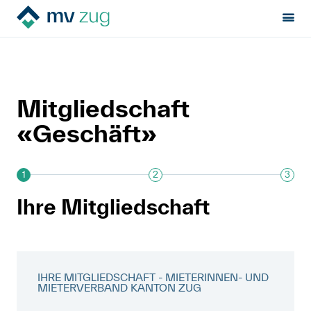
Sektion:
MV Zug
Mitglied werden
Ihre Mitgliedschaft
MV Zug
Mietrecht
Mitgliedschaft
Hilfe von Fachleuten
«Geschäft»
Politik & Positionen
1
2
3
Über uns
Ihre Mitgliedschaft
Kontakt
Mitglied werden
IHRE MITGLIEDSCHAFT - MIETERINNEN- UND
MIETERVERBAND KANTON ZUG
Newsletter