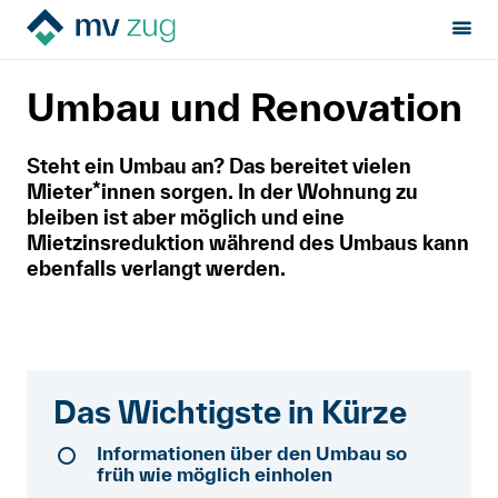
Sektion:
Mietrecht
Während der Miete
MV Zug
Umbau und Renovation
Umbau und Renovation
Mietrecht
Steht ein Umbau an? Das bereitet vielen
Mieter*innen sorgen. In der Wohnung zu
Hilfe von Fachleuten
bleiben ist aber möglich und eine
Mietzinsreduktion während des Umbaus kann
Politik & Positionen
ebenfalls verlangt werden.
Über uns
Kontakt
Das Wichtigste in Kürze
Mitglied werden
Informationen über den Umbau so
früh wie möglich einholen
Newsletter