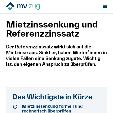
Sektion:
Mietrecht
Während der Miete
Mietzinssenkung
MV Zug
Mietzinssenkung und
Mietrecht
Referenzzinssatz
Hilfe von Fachleuten
Der Referenzzinssatz wirkt sich auf die
Mietzinse aus. Sinkt er, haben Mieter*innen in
Politik & Positionen
vielen Fällen eine Senkung zugute. Wichtig
ist, den eigenen Anspruch zu überprüfen.
Über uns
Kontakt
Das Wichtigste in Kürze
Mitglied werden
Mietzinssenkung formell und
Newsletter
rechnerisch überprüfen