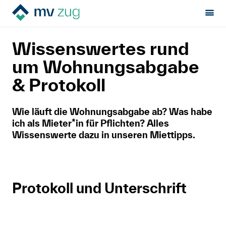
Sektion:
Mietrecht
Ende der Miete
MV Zug
Wissenswertes rund
Wohnungsabgabe & Protokoll
Tipps
Mietrecht
um Wohnungsabgabe
& Protokoll
Hilfe von Fachleuten
Wie läuft die Wohnungsabgabe ab? Was habe
Politik & Positionen
ich als Mieter*in für Pflichten? Alles
Wissenswerte dazu in unseren Miettipps.
Über uns
Kontakt
Protokoll und Unterschrift
Mitglied werden
Newsletter