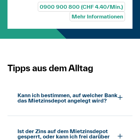
0900 900 800 (CHF 4.40/Min.)
Mehr Informationen
Tipps aus dem Alltag
Kann ich bestimmen, auf welcher Bank
das Mietzinsdepot angelegt wird?
Nein, ausser der betreffende Kanton hat
eine entsprechende Vorschrift erlassen.
Die Deutschschweizer Kantone haben das
Ist der Zins auf dem Mietzinsdepot
gesperrt, oder kann ich frei darüber
aber nicht getan.