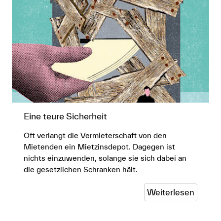
Ein Jahr nach dem Auszug muss Ihnen die
Bank das Depot nämlich auch ohne
Art. 257e OR
Zustimmung der Vermieterschaft
herausgeben, wenn diese bis dann keine
rechtlichen Schritte gegen Sie eingeleitet
hat.
Art. 257e OR
Eine teure Sicherheit
Oft verlangt die Vermieterschaft von den
Mietenden ein Mietzinsdepot. Dagegen ist
nichts einzuwenden, solange sie sich dabei an
die gesetzlichen Schranken hält.
Weiterlesen