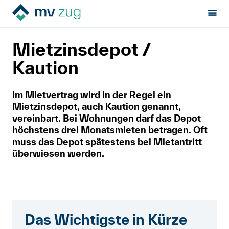
Sektion:
Mietrecht
Beginn der Miete
MV Zug
Mietzinsdepot /
Mietzinsdepot / Kaution
Mietrecht
Kaution
Hilfe von Fachleuten
Im Mietvertrag wird in der Regel ein
Mietzinsdepot, auch Kaution genannt,
Politik & Positionen
vereinbart. Bei Wohnungen darf das Depot
höchstens drei Monatsmieten betragen. Oft
muss das Depot spätestens bei Mietantritt
Über uns
überwiesen werden.
Kontakt
Mitglied werden
Das Wichtigste in Kürze
Newsletter