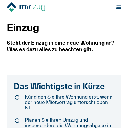
Sektion:
Mietrecht
Beginn der Miete
Einzug
MV Zug
Einzug
Mietrecht
Steht der Einzug in eine neue Wohnung an?
Was es dazu alles zu beachten gilt.
Hilfe von Fachleuten
Politik & Positionen
Über uns
Das Wichtigste in Kürze
Kündigen Sie Ihre Wohnung erst, wenn
Kontakt
der neue Mietvertrag unterschrieben
ist
Mitglied werden
Planen Sie Ihren Umzug und
insbesondere die Wohnungsabgabe im
Newsletter