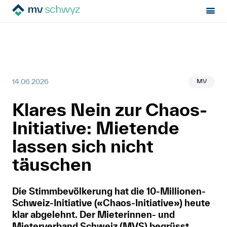
Sektion:
News
MV Schwyz
Klares Nein zur Chaos-Initiative: Mietende lassen sich nicht
täuschen
Mietrecht
MV
14.06.2026
Hilfe von Fachleuten
Klares Nein zur Chaos-
Politik & Positionen
Initiative: Mietende
Über uns
lassen sich nicht
täuschen
Kontakt
Die Stimmbevölkerung hat die 10-Millionen-
Mitglied werden
Schweiz-Initiative («Chaos-Initiative») heute
klar abgelehnt. Der Mieterinnen- und
Newsletter
Mieterverband Schweiz (MVS) begrüsst