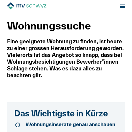
Sektion:
Mietrecht
Vor der Miete
Wohnungssuche
MV Schwyz
Wohnungssuche
Mietrecht
Eine geeignete Wohnung zu finden, ist heute
zu einer grossen Herausforderung geworden.
Hilfe von Fachleuten
Vielerorts ist das Angebot so knapp, dass bei
Wohnungsbesichtigungen Bewerber*innen
Politik & Positionen
Schlage stehen. Was es dazu alles zu
beachten gilt.
Über uns
Kontakt
Das Wichtigste in Kürze
Mitglied werden
Wohnungsinserate genau anschauen
Newsletter