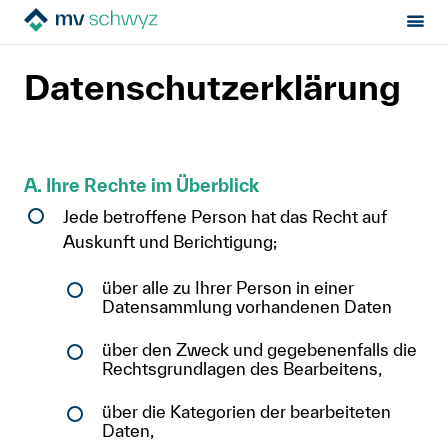
Datenschutzerklärung
Sektion:
MV Schwyz
Datenschutzerklärung
Mietrecht
Hilfe von Fachleuten
A. Ihre Rechte im Überblick
Jede betroffene Person hat das Recht auf
Politik & Positionen
Auskunft und Berichtigung;
Über uns
über alle zu Ihrer Person in einer
Datensammlung vorhandenen Daten
Kontakt
über den Zweck und gegebenenfalls die
Rechtsgrundlagen des Bearbeitens,
Mitglied werden
über die Kategorien der bearbeiteten
Newsletter
Daten,