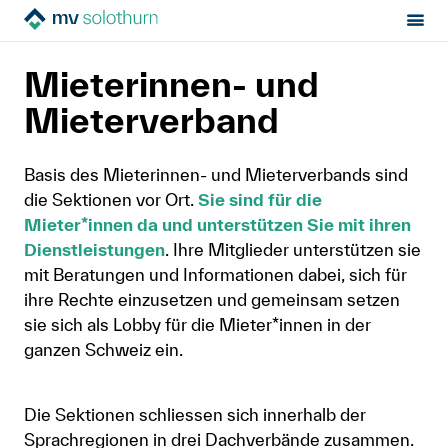
Sektion:
Über uns
Organisation
MV Solothurn
Mieterinnen- und
Mietrecht
Mieterverband
Hilfe von Fachleuten
Basis des Mieterinnen- und Mieterverbands sind
die Sektionen vor Ort.
Sie sind für die
Politik & Positionen
Mieter*innen da und unterstützen Sie mit ihren
Dienstleistungen
. Ihre Mitglieder unterstützen sie
Über uns
mit Beratungen und Informationen dabei, sich für
ihre Rechte einzusetzen und gemeinsam setzen
sie sich als Lobby für die Mieter*innen in der
Kontakt
ganzen Schweiz ein.
Mitglied werden
Die Sektionen schliessen sich innerhalb der
Newsletter
Sprachregionen in drei Dachverbände zusammen.