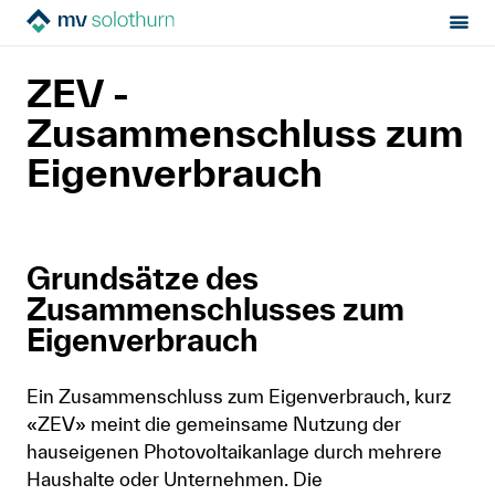
Sektion:
Mietrecht
Während der Miete
MV Solothurn
ZEV -
Heiz- und Nebenkosten
ZEV - Zusammenschluss zum Eigenverbrauch
Mietrecht
Zusammenschluss zum
Eigenverbrauch
Hilfe von Fachleuten
Politik & Positionen
Grundsätze des
Über uns
Zusammenschlusses zum
Eigenverbrauch
Kontakt
Ein Zusammenschluss zum Eigenverbrauch, kurz
Mitglied werden
«ZEV» meint die gemeinsame Nutzung der
hauseigenen Photovoltaikanlage durch mehrere
Newsletter
Haushalte oder Unternehmen. Die