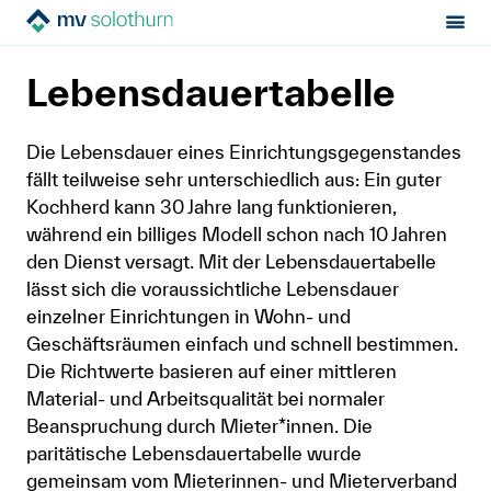
Sektion:
Mietrecht
Unterlagen und Tools
MV Solothurn
Lebensdauertabelle
Lebensdauertabelle
Mietrecht
Die Lebensdauer eines Einrichtungsgegenstandes
Hilfe von Fachleuten
fällt teilweise sehr unterschiedlich aus: Ein guter
Kochherd kann 30 Jahre lang funktionieren,
während ein billiges Modell schon nach 10 Jahren
Politik & Positionen
den Dienst versagt. Mit der Lebensdauertabelle
lässt sich die voraussichtliche Lebensdauer
Über uns
einzelner Einrichtungen in Wohn- und
Geschäftsräumen einfach und schnell bestimmen.
Die Richtwerte basieren auf einer mittleren
Kontakt
Material- und Arbeitsqualität bei normaler
Mitglied werden
Beanspruchung durch Mieter*innen. Die
paritätische Lebensdauertabelle wurde
Newsletter
gemeinsam vom Mieterinnen- und Mieterverband