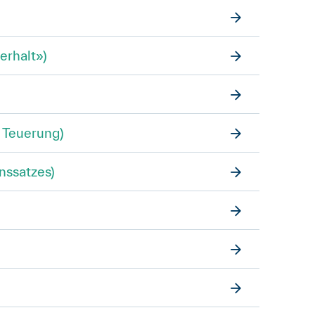
erhalt»)
 Teuerung)
nssatzes)