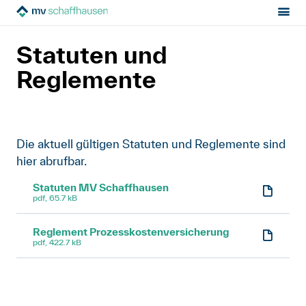
Sektion:
MV Schaffhausen
Über uns
MV Schaffhausen
Statuten und
Statuten und Reglemente
Mietrecht
Reglemente
Hilfe von Fachleuten
Die aktuell gültigen Statuten und Reglemente sind
Politik & Positionen
hier abrufbar.
Über uns
Statuten MV Schaffhausen
pdf, 65.7 kB
Kontakt
Reglement Prozesskostenversicherung
pdf, 422.7 kB
Mitglied werden
Newsletter