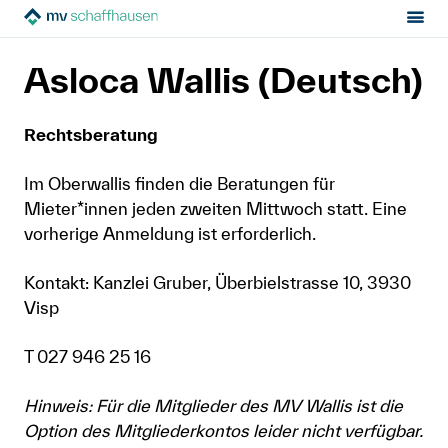
Sektion:
Über uns
Organisation
MV Schaffhausen
Asloca Wallis (Deutsch)
Association Suisse des Locataires (ASLOCA)
Asloca Wallis (Deutsch)
Mietrecht
Rechtsberatung
Hilfe von Fachleuten
Im Oberwallis finden die Beratungen für
Mieter*innen jeden zweiten Mittwoch statt. Eine
Politik & Positionen
vorherige Anmeldung ist erforderlich.
Über uns
Kontakt: Kanzlei Gruber, Überbielstrasse 10, 3930
Visp
Kontakt
T 027 946 25 16
Mitglied werden
Hinweis: Für die Mitglieder des MV Wallis ist die
Newsletter
Option des Mitgliederkontos leider nicht verfügbar.