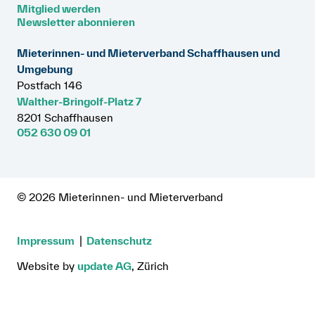
Mitglied werden
Anmelden
Newsletter abonnieren
Shop
Mieterinnen- und Mieterverband Schaffhausen und
Umgebung
Suche
Postfach 146
Walther-Bringolf-Platz 7
8201 Schaffhausen
052 630 09 01
© 2026 Mieterinnen- und Mieterverband
Impressum
Datenschutz
Website by
update AG
, Zürich