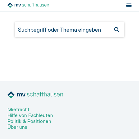
Sektion:
MV Schaffhausen
Mietrecht
Hilfe von Fachleuten
Politik & Positionen
Über uns
Kontakt
Mietrecht
Hilfe von Fachleuten
Mitglied werden
Politik & Positionen
Über uns
Newsletter