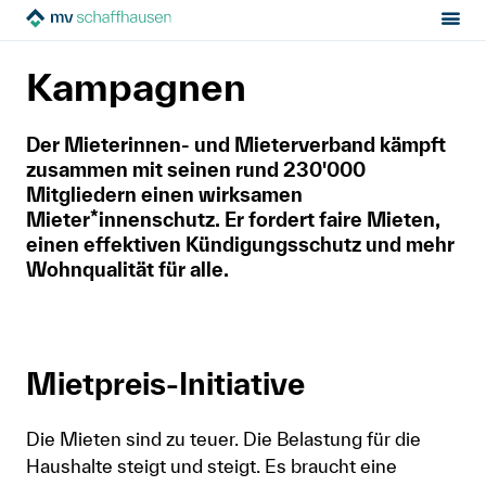
Sektion:
Politik & Positionen
Kampagnen
MV Schaffhausen
Kampagnen
Mietrecht
Der Mieterinnen- und Mieterverband kämpft
zusammen mit seinen rund 230'000
Hilfe von Fachleuten
Mitgliedern einen wirksamen
Mieter*innenschutz. Er fordert faire Mieten,
Politik & Positionen
einen effektiven Kündigungsschutz und mehr
Wohnqualität für alle.
Über uns
Kontakt
Mietpreis-Initiative
Mitglied werden
Die Mieten sind zu teuer. Die Belastung für die
Newsletter
Haushalte steigt und steigt. Es braucht eine