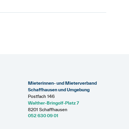
r ist der wertvermehrende Anteil
n Mehrwert dar. Würde die
n neuen ersetzen, wäre grundsätzlich
 In diesem Fall könnte die den Mietzins
gegen ein Parkett, gilt die
en Teppich als Mehrwert, den sie auf
Mieterinnen- und Mieterverband
Schaffhausen und Umgebung
Postfach 146
Walther-Bringolf-Platz 7
8201 Schaffhausen
052 630 09 01