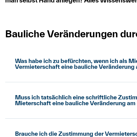
man selbst Hand anlegen? Alles Wissenswert
Bauliche Veränderungen dur
Was habe ich zu befürchten, wenn ich als M
Vermieterschaft eine bauliche Veränderung
Bei Ihrem Auszug müssen Sie wieder den urspr
die Vermieterschaft das verlangt. Zudem haben
Muss ich tatsächlich eine schriftliche Zust
Bausubstanz unter Umständen sogar eine Künd
Mieterschaft eine bauliche Veränderung am
daher die Zustimmung der Vermieterschaft imm
Ja, Art. 260a OR verlangt ausdrücklich Schriftl
Formalität ernst zu nehmen, auch wenn Sie sic
Art. 260a OR
Brauche ich die Zustimmung der Vermieters
verstehen. Denn erstens kann sich leider auc