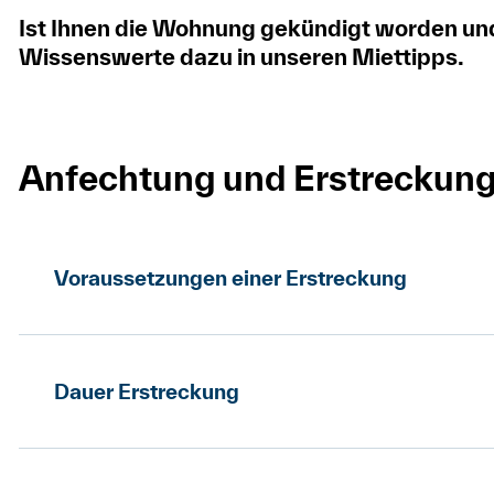
Ist Ihnen die Wohnung gekündigt worden und
Wissenswerte dazu in unseren Miettipps.
Anfechtung und Erstreckun
Voraussetzungen einer Erstreckung
Unter welchen Voraussetzungen habe ich al
Erstreckung des Mietverhältnisses?
Dauer Erstreckung
Wenn die Kündigung für Sie eine Härte darstell
Wie lange wird ein Mietverhältnis erstreckt?
Vermieterschaft abzuwägen. Der Entscheid übe
Ermessenssache. In Wirklichkeit ist eine Miet