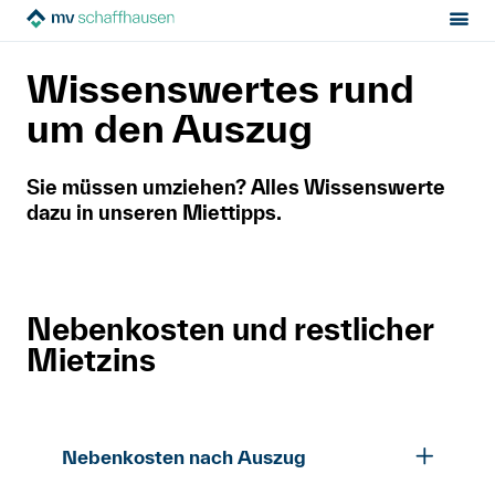
Sektion:
Mietrecht
Ende der Miete
Auszug
Tipps
MV Schaffhausen
Wissenswertes rund
Mietrecht
um den Auszug
Hilfe von Fachleuten
Sie müssen umziehen? Alles Wissenswerte
dazu in unseren Miettipps.
Politik & Positionen
Über uns
Nebenkosten und restlicher
Mietzins
Kontakt
Mitglied werden
Nebenkosten nach Auszug
Newsletter