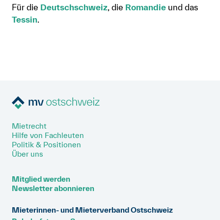
Für die
Deutschschweiz
, die
Romandie
und das
Anmelden
Tessin
.
Shop
Suche
Mietrecht
Hilfe von Fachleuten
Politik & Positionen
Über uns
Mitglied werden
Newsletter abonnieren
Mieterinnen- und Mieterverband Ostschweiz