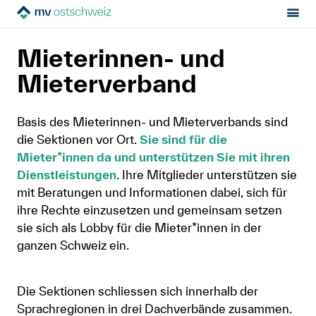
Sektion:
Über uns
Organisation
MV Ostschweiz
Mieterinnen- und
Mietrecht
Mieterverband
Hilfe von Fachleuten
Basis des Mieterinnen- und Mieterverbands sind
die Sektionen vor Ort.
Sie sind für die
Politik & Positionen
Mieter*innen da und unterstützen Sie mit ihren
Dienstleistungen
. Ihre Mitglieder unterstützen sie
Über uns
mit Beratungen und Informationen dabei, sich für
ihre Rechte einzusetzen und gemeinsam setzen
sie sich als Lobby für die Mieter*innen in der
Kontakt
ganzen Schweiz ein.
Mitglied werden
Die Sektionen schliessen sich innerhalb der
Newsletter
Sprachregionen in drei Dachverbände zusammen.