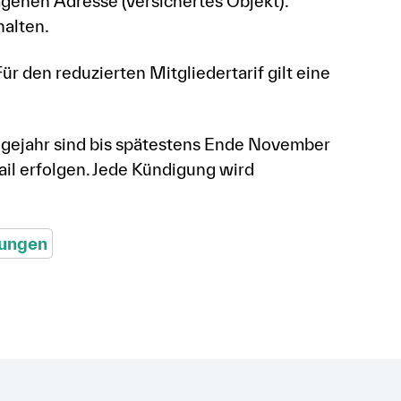
ragenen Adresse (versichertes Objekt).
halten.
ür den reduzierten Mitgliedertarif gilt eine
lgejahr sind bis spätestens Ende November
il erfolgen. Jede Kündigung wird
gungen