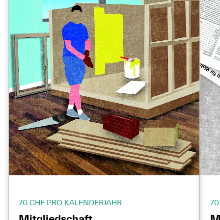
70 CHF PRO KALENDERJAHR
70
Mitgliedschaft
M