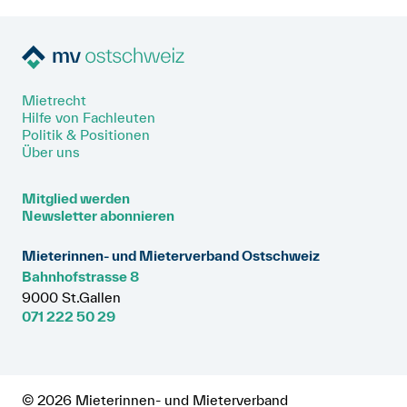
Häufig ist in den Stauten auch
nicht zustande, wenn Sie nicht
festgehalten, dass die Anteilscheine
Art. 266l OR
unterzeichnen.
Art. 264 OR
zugleich als Depot dienen. Dann kann die
Genossenschaft die Rückzahlung
verweigern, bis Sie allfällige
Mietrecht
Instandstellungskosten und noch offene
Hilfe von Fachleuten
Politik & Positionen
Nebenkosten bezahlt haben.
Über uns
Mitglied werden
Newsletter abonnieren
Mieterinnen- und Mieterverband Ostschweiz
Bahnhofstrasse 8
9000 St.Gallen
071 222 50 29
© 2026 Mieterinnen- und Mieterverband