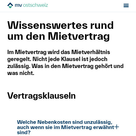
Sektion:
Mietrecht
Vor der Miete
Mietvertrag
Tipps
MV Ostschweiz
Wissenswertes rund
Mietrecht
um den Mietvertrag
Hilfe von Fachleuten
Im Mietvertrag wird das Mietverhältnis
geregelt. Nicht jede Klausel ist jedoch
Politik & Positionen
zulässig. Was in den Mietvertrag gehört und
was nicht.
Über uns
Vertragsklauseln
Kontakt
Mitglied werden
Welche Nebenkosten sind unzulässig,
auch wenn sie im Mietvertrag erwähnt
Newsletter
sind?