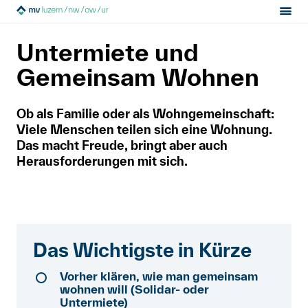
Sektion:
Mietrecht
Während der Miete
MV Luzern
Untermiete und
Untermiete und gemeinsames Wohnen
Mietrecht
Gemeinsam Wohnen
Hilfe von Fachleuten
Ob als Familie oder als Wohngemeinschaft:
Viele Menschen teilen sich eine Wohnung.
Politik & Positionen
Das macht Freude, bringt aber auch
Herausforderungen mit sich.
Über uns
Kontakt
Das Wichtigste in Kürze
Mitglied werden
Vorher klären, wie man gemeinsam
Newsletter
wohnen will (Solidar- oder
Untermiete)