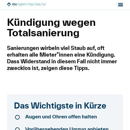
Sektion:
Mietrecht
Ende der Miete
MV Luzern
Kündigung wegen
Kündigung wegen Totalsanierung
Mietrecht
Totalsanierung
Hilfe von Fachleuten
Sanierungen wirbeln viel Staub auf, oft
erhalten alle Mieter*innen eine Kündigung.
Politik & Positionen
Dass Widerstand in diesem Fall nicht immer
zwecklos ist, zeigen diese Tipps.
Über uns
Kontakt
Das Wichtigste in Kürze
Mitglied werden
Augen und Ohren offen halten
Newsletter
Vorübergehenden Umzug anbieten