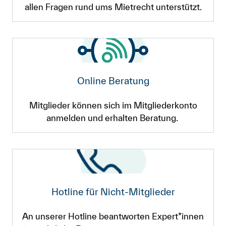
Art. 266n OR
allen Fragen rund ums Mietrecht unterstützt.
Vermieterschaft eine Kündigung von Ihnen
nicht anfechten kann, spielt es jedoch
Art. 9 VMWG
keine Rolle, wenn Sie diese nicht
begründen.
Online Beratung
Art. 271 OR
Mitglieder können sich im Mitgliederkonto
anmelden und erhalten Beratung.
Hotline für Nicht-Mitglieder
An unserer Hotline beantworten Expert*innen