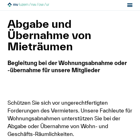
Sektion:
MV Luzern
Hilfe von Fachleuten
MV Luzern
Abgabe und
Unsere Dienstleistungen
Abgabe von Mieträumen
Mietrecht
Übernahme von
Mieträumen
Hilfe von Fachleuten
Begleitung bei der Wohnungsabnahme oder
Politik & Positionen
-übernahme für unsere Mitglieder
Über uns
Schützen Sie sich vor ungerechtfertigten
Kontakt
Forderungen des Vermieters. Unsere Fachleute für
Mitglied werden
Wohnungsabnahmen unterstützen Sie bei der
Abgabe oder Übernahme von Wohn- und
Newsletter
Geschäfts-Räumlichkeiten.