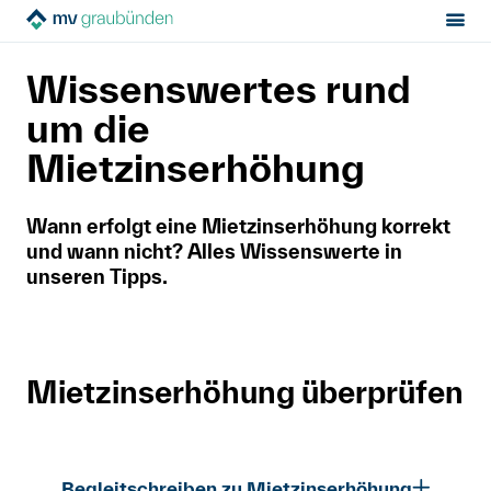
Sektion:
Mietrecht
Während der Miete
MV Graubünden
Wissenswertes rund
Mietzinserhöhung
Tipps
Mietrecht
um die
Mietzinserhöhung
Hilfe von Fachleuten
Wann erfolgt eine Mietzinserhöhung korrekt
Politik & Positionen
und wann nicht? Alles Wissenswerte in
unseren Tipps.
Über uns
Kontakt
Mietzinserhöhung überprüfen
Mitglied werden
Newsletter
Begleitschreiben zu Mietzinserhöhung