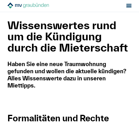
Sektion:
Mietrecht
Ende der Miete
MV Graubünden
Wissenswertes rund
Kündigung durch die Mieterschaft
Tipps
Mietrecht
um die Kündigung
durch die Mieterschaft
Hilfe von Fachleuten
Haben Sie eine neue Traumwohnung
Politik & Positionen
gefunden und wollen die aktuelle kündigen?
Alles Wissenswerte dazu in unseren
Über uns
Miettipps.
Kontakt
Formalitäten und Rechte
Mitglied werden
Newsletter