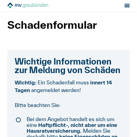
Sektion:
Hilfe von Fachleuten
Haftpflichtversicherung
MV Graubünden
Schadenformular
Schadenformular
Mietrecht
Hilfe von Fachleuten
Wichtige Informationen
Politik & Positionen
zur Meldung von Schäden
Über uns
Wichtig:
Ein Schadenfall muss
innert 14
Tagen
angemeldet werden!
Kontakt
Bitte beachten Sie:
Mitglied werden
Bei dem Angebot handelt es sich um
eine
Haftpflicht-, nicht aber um eine
Newsletter
Hausratversicherung.
Melden Sie
deshalb bitte
keine Eigenschäden an