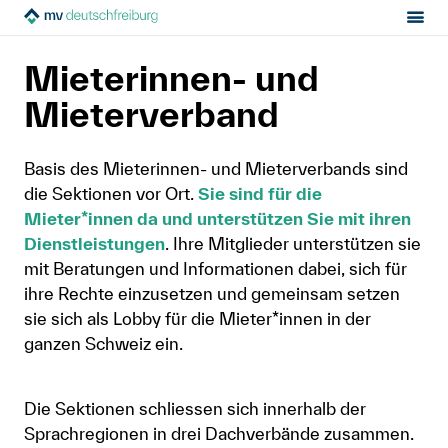
Sektion:
Über uns
Organisation
MV Deutschfreiburg
Mieterinnen- und
Mietrecht
Mieterverband
Hilfe von Fachleuten
Basis des Mieterinnen- und Mieterverbands sind
die Sektionen vor Ort.
Sie sind für die
Politik & Positionen
Mieter*innen da und unterstützen Sie mit ihren
Dienstleistungen
. Ihre Mitglieder unterstützen sie
Über uns
mit Beratungen und Informationen dabei, sich für
ihre Rechte einzusetzen und gemeinsam setzen
sie sich als Lobby für die Mieter*innen in der
Kontakt
ganzen Schweiz ein.
Mitglied werden
Die Sektionen schliessen sich innerhalb der
Newsletter
Sprachregionen in drei Dachverbände zusammen.