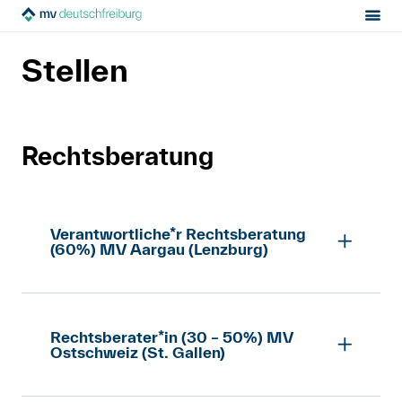
Sektion:
Über uns
Jobs
MV Deutschfreiburg
Stellen
Mietrecht
Hilfe von Fachleuten
Rechtsberatung
Politik & Positionen
Verantwortliche*r Rechtsberatung
Über uns
(60%) MV Aargau (Lenzburg)
Kontakt
Verantwortliche*r Rechtsberatung
Rechtsberater*in (30 – 50%) MV
Mitglied werden
(60%) Lenzburg
Ostschweiz (St. Gallen)
pdf, 104.5 kB
Newsletter