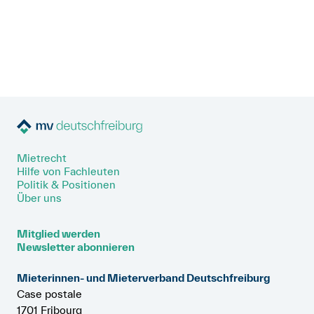
Anmelden
Rechtsberater*in (30 – 50%) St. Gallen
pdf, 26.8 kB
Shop
Suche
Mietrecht
Hilfe von Fachleuten
Politik & Positionen
Über uns
Mitglied werden
Newsletter abonnieren
Mieterinnen- und Mieterverband Deutschfreiburg
Case postale
1701 Fribourg