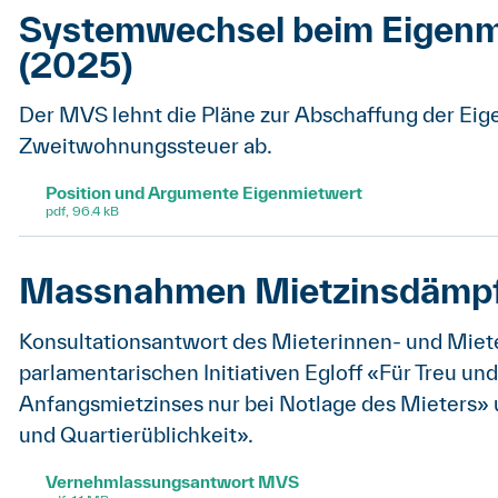
Systemwechsel beim Eigenm
(2025)
Der MVS lehnt die Pläne zur Abschaffung der E
Zweitwohnungssteuer ab.
Position und Argumente Eigenmietwert
pdf, 96.4 kB
Massnahmen Mietzinsdämpf
Konsultationsantwort des Mieterinnen- und Miet
parlamentarischen Initiativen Egloff «Für Treu u
Anfangsmietzinses nur bei Notlage des Mieters» u
und Quartierüblichkeit».
Vernehmlassungsantwort MVS