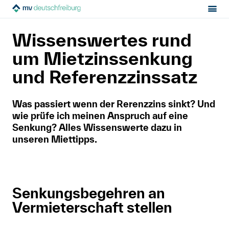
Sektion:
Mietrecht
Während der Miete
MV Deutschfreiburg
Wissenswertes rund
Mietzinssenkung
Tipps
Mietrecht
um Mietzinssenkung
und Referenzzinssatz
Hilfe von Fachleuten
Was passiert wenn der Rerenzzins sinkt? Und
Politik & Positionen
wie prüfe ich meinen Anspruch auf eine
Senkung? Alles Wissenswerte dazu in
Über uns
unseren Miettipps.
Kontakt
Senkungsbegehren an
Mitglied werden
Vermieterschaft stellen
Newsletter