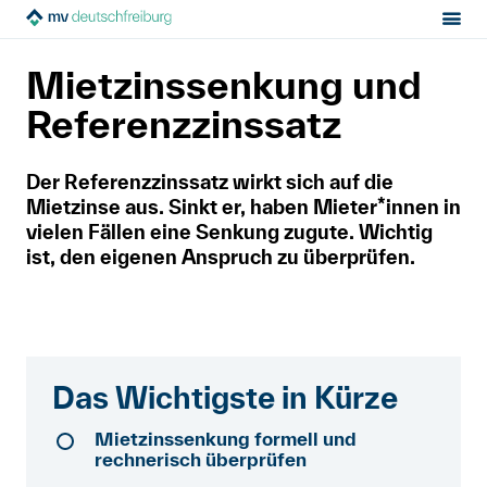
Sektion:
Mietrecht
Während der Miete
Mietzinssenkung
MV Deutschfreiburg
Mietzinssenkung und
Mietrecht
Referenzzinssatz
Hilfe von Fachleuten
Der Referenzzinssatz wirkt sich auf die
Mietzinse aus. Sinkt er, haben Mieter*innen in
Politik & Positionen
vielen Fällen eine Senkung zugute. Wichtig
ist, den eigenen Anspruch zu überprüfen.
Über uns
Kontakt
Das Wichtigste in Kürze
Mitglied werden
Mietzinssenkung formell und
Newsletter
rechnerisch überprüfen