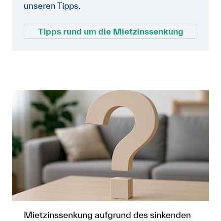
Musterbrief: Herabsetzungsbegehren
unseren Tipps.
Hauswartung und der Liftservice
an die Schlichtungsbehörde
doc, 96.0 kB
erscheinen.
Tipps rund um die Mietzinssenkung
Die genauen Pauschalen finden sich in der
«mietrechtspraxis»-Broschüre «Daten und
Adressen zum Mietrecht» oder in den
Angaben zu Ihrer Schlichtungsbehörde,
die Sie über die
Schlichtungsbehörden-
Suche
aufrufen können.
Mietzinssenkung aufgrund des sinkenden