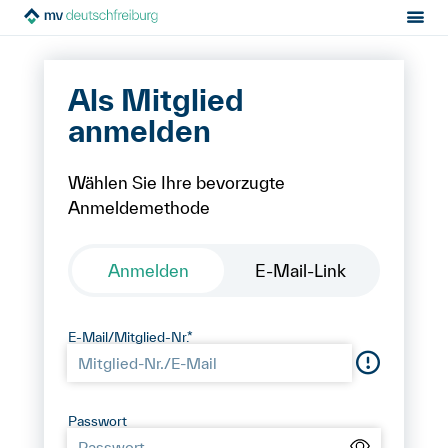
Sektion:
Login
Login
MV Deutschfreiburg
Als Mitglied
Mietrecht
anmelden
Hilfe von Fachleuten
Wählen Sie Ihre bevorzugte
Anmeldemethode
Politik & Positionen
Über uns
Anmelden
E-Mail-Link
Kontakt
E-Mail/Mitglied-Nr.*
Mitglied werden
Newsletter
Passwort