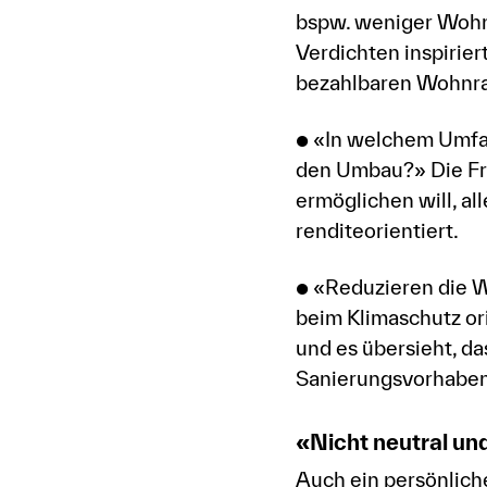
bspw. weniger Wohn
Verdichten inspirie
bezahlbaren Wohnra
● «In welchem Umfa
den Umbau?» Die Fra
ermöglichen will, a
renditeorientiert.
● «Reduzieren die
beim Klimaschutz or
und es übersieht, d
Sanierungsvorhaben» 
«Nicht neutral un
Auch ein persönlich