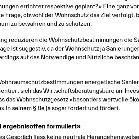
ungen errichtet respektive geplant?» Eine ganz v
rte Frage, obwohl der Wohnschutz das Ziel verfolgt,
um zu bewahren und zu schützen.
ng reduzieren die Wohnschutzbestimmungen die S
ge ist suggestiv, da der Wohnschutz ja Sanierunge
llerdings auf das Notwendige und Nützliche beschrän
 Wohnraumschutzbestimmungen energetische Sanie
ientiert sich das Wirtschaftsberatungsbüro an Inv
ass das Wohnschutzgesetz «besonders wertvolle ök
in seinem § 8e ja sogar fordert und fördert.
d ergebnisoffen formuliert»
es Gespräch liess keine neutrale Herangehensweis