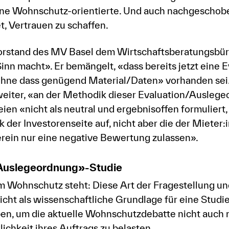
ne Wohnschutz-orientierte. Und auch nachgeschob
t, Vertrauen zu schaffen.
orstand des MV Basel dem Wirtschaftsberatungsbüro
nn macht». Er bemängelt, «dass bereits jetzt eine E
ohne dass genügend Material/Daten» vorhanden sei.
iter, «an der Methodik dieser Evaluation/Auslege
eien «nicht als neutral und ergebnisoffen formuliert,
k der Investorenseite auf, nicht aber die der Mieter
ein nur eine negative Bewertung zulassen».
Auslegeordnung»-Studie
m Wohnschutz steht: Diese Art der Fragestellung und
icht als wissenschaftliche Grundlage für eine Studi
pen, um die aktuelle Wohnschutzdebatte nicht auch 
ichkeit ihres Auftrags zu belasten.