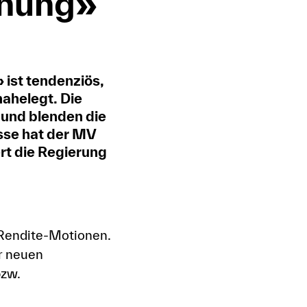
dnung»
ist tendenziös,
ahelegt. Die
 und blenden die
sse hat der MV
rt die Regierung
 Rendite-Motionen.
r neuen
bzw.