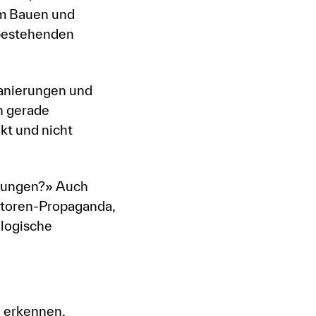
om Bauen und
 bestehenden
anierungen und
n gerade
kt und nicht
rungen?» Auch
estoren-Propaganda,
ologische
e erkennen,