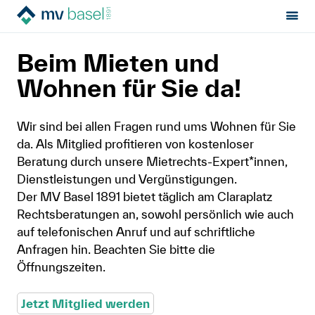
Sektion:
MV Basel-Stadt
Hilfe von Fachleuten
MV Basel-Stadt
Beim Mieten und
Mietrecht
Wohnen für Sie da!
Hilfe von Fachleuten
Wir sind bei allen Fragen rund ums Wohnen für Sie
da. Als Mitglied profitieren von kostenloser
Politik & Positionen
Beratung durch unsere Mietrechts-Expert*innen,
Dienstleistungen und Vergünstigungen.
Über uns
Der MV Basel 1891 bietet täglich am Claraplatz
Rechtsberatungen an, sowohl persönlich wie auch
auf telefonischen Anruf und auf schriftliche
Kontakt
Anfragen hin. Beachten Sie bitte die
Öffnungszeiten.
Mitglied werden
Jetzt Mitglied werden
Newsletter