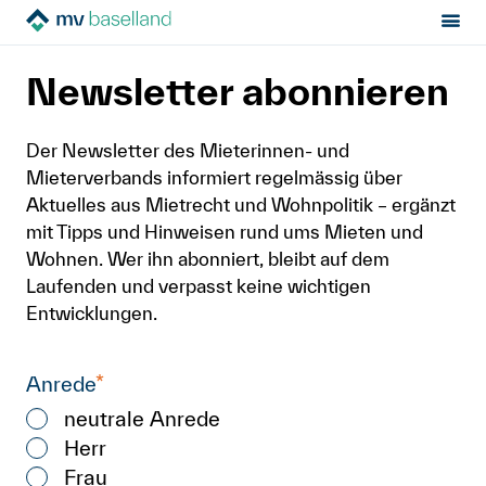
Newsletter abonnieren
Sektion:
MV Baselland
Newsletter abonnieren
Mietrecht
Der Newsletter des Mieterinnen- und
Hilfe von Fachleuten
Mieterverbands informiert regelmässig über
Aktuelles aus Mietrecht und Wohnpolitik – ergänzt
mit Tipps und Hinweisen rund ums Mieten und
Politik & Positionen
Wohnen. Wer ihn abonniert, bleibt auf dem
Laufenden und verpasst keine wichtigen
Über uns
Entwicklungen.
Kontakt
Mitglied werden
Newsletter