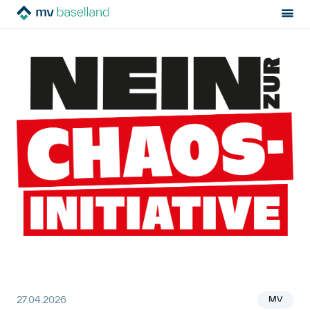
Sektion:
News
MV Baselland
Mieterinnen- und Mieterverband empfiehlt Nein zur Chaos-
Initiative
Mietrecht
Hilfe von Fachleuten
Politik & Positionen
Über uns
Kontakt
Mitglied werden
Newsletter
MV
27.04.2026